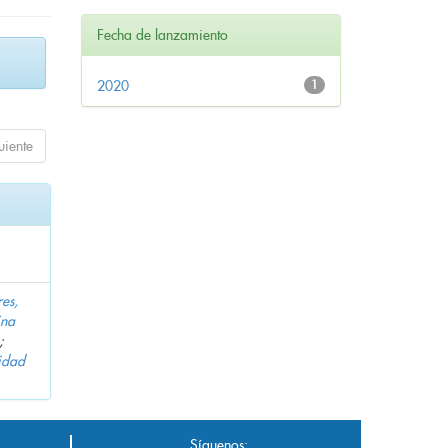
Fecha de lanzamiento
2020
1
uiente
es,
ina
;
idad
Síguenos: