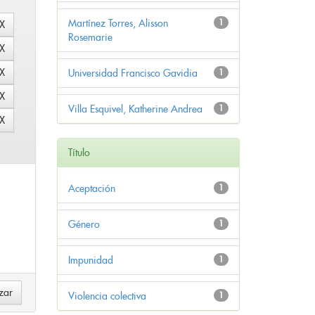
Martínez Torres, Alisson
1
Rosemarie
Universidad Francisco Gavidia
1
Villa Esquivel, Katherine Andrea
1
Título
Aceptación
1
Género
1
Impunidad
1
Violencia colectiva
1