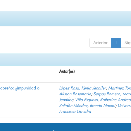
Anterior
1
Sig
Autor(es)
vadoreño: ¿impunidad o
López Rosa, Kenia Jennifer
;
Martínez Torr
Alisson Rosemarie
;
Serpas Romero, Mar
Jennifer
;
Villa Esquivel, Katherine Andrea
Zelidón Méndez, Brenda Noemí
;
Univers
Francisco Gavidia