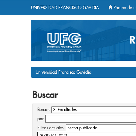
UNIVERSIDAD FRANCISCO GAVIDIA
Página de in
Skip
navigation
Universidad Francisco Gavidia
Buscar
Buscar:
por
Filtros actuales: