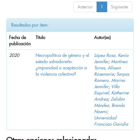
Anterior
1
Siguiente
Resultados por ítem:
Fecha de
Título
Autor(es)
publicación
2020
Necropolítica de género y el
López Rosa, Kenia
estado salvadoreño:
Jennifer
;
Martínez
¿impunidad o aceptación a
Torres, Alisson
la violencia colectiva?
Rosemarie
;
Serpas
Romero, Marina
Jennifer
;
Villa
Esquivel, Katherine
Andrea
;
Zelidón
Méndez, Brenda
Noemí
;
Universidad
Francisco Gavidia