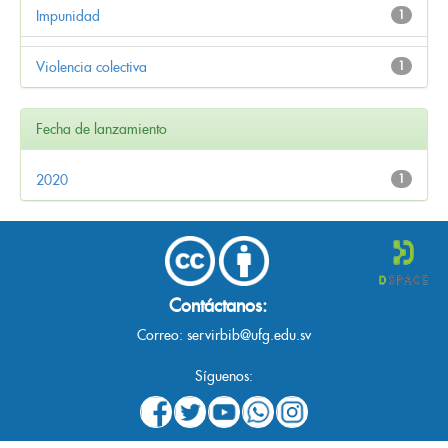
Impunidad
1
Violencia colectiva
1
Fecha de lanzamiento
2020
1
Contáctanos:
Correo:
servirbib@ufg.edu.sv
Síguenos: