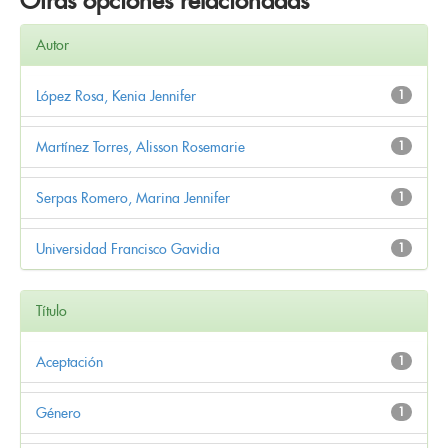
Otras opciones relacionadas
Autor
López Rosa, Kenia Jennifer
1
Martínez Torres, Alisson Rosemarie
1
Serpas Romero, Marina Jennifer
1
Universidad Francisco Gavidia
1
Título
Aceptación
1
Género
1