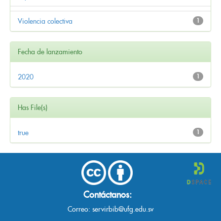
Violencia colectiva
1
Fecha de lanzamiento
2020
1
Has File(s)
true
1
Contáctanos:
Correo:
servirbib@ufg.edu.sv