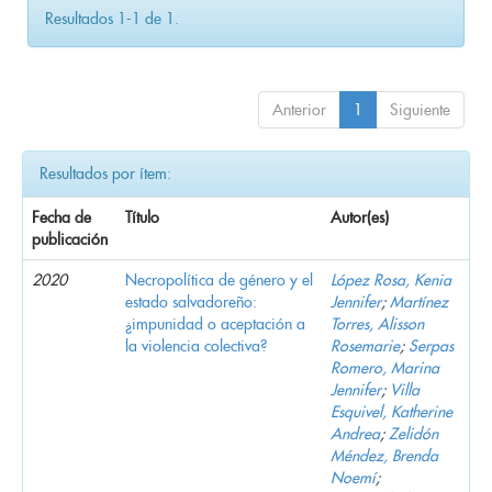
Resultados 1-1 de 1.
Anterior
1
Siguiente
Resultados por ítem:
Fecha de
Título
Autor(es)
publicación
2020
Necropolítica de género y el
López Rosa, Kenia
estado salvadoreño:
Jennifer
;
Martínez
¿impunidad o aceptación a
Torres, Alisson
la violencia colectiva?
Rosemarie
;
Serpas
Romero, Marina
Jennifer
;
Villa
Esquivel, Katherine
Andrea
;
Zelidón
Méndez, Brenda
Noemí
;