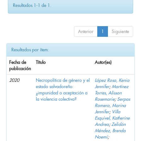
Resultados 1-1 de 1.
Anterior
1
Siguiente
Resultados por ítem:
Fecha de
Título
Autor(es)
publicación
2020
Necropolítica de género y el
López Rosa, Kenia
estado salvadoreño:
Jennifer
;
Martínez
¿impunidad o aceptación a
Torres, Alisson
la violencia colectiva?
Rosemarie
;
Serpas
Romero, Marina
Jennifer
;
Villa
Esquivel, Katherine
Andrea
;
Zelidón
Méndez, Brenda
Noemí
;