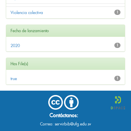
Violencia colectiva
1
Fecha de lanzamiento
2020
1
Has File(s)
true
1
Contáctanos:
Correo:
servirbib@ufg.edu.sv