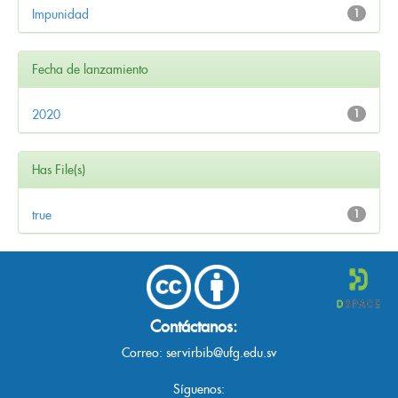
Impunidad
1
Fecha de lanzamiento
2020
1
Has File(s)
true
1
Contáctanos:
Correo:
servirbib@ufg.edu.sv
Síguenos: