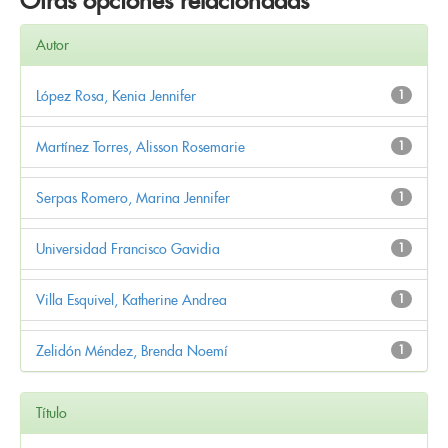
Otras opciones relacionadas
Autor
López Rosa, Kenia Jennifer
1
Martínez Torres, Alisson Rosemarie
1
Serpas Romero, Marina Jennifer
1
Universidad Francisco Gavidia
1
Villa Esquivel, Katherine Andrea
1
Zelidón Méndez, Brenda Noemí
1
Título