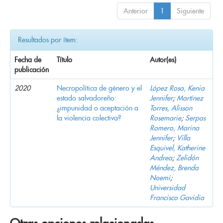
Anterior
1
Siguiente
Resultados por ítem:
Fecha de
Título
Autor(es)
publicación
2020
Necropolítica de género y el
López Rosa, Kenia
estado salvadoreño:
Jennifer
;
Martínez
¿impunidad o aceptación a
Torres, Alisson
la violencia colectiva?
Rosemarie
;
Serpas
Romero, Marina
Jennifer
;
Villa
Esquivel, Katherine
Andrea
;
Zelidón
Méndez, Brenda
Noemí
;
Universidad
Francisco Gavidia