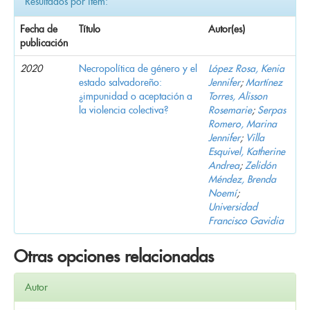
Resultados por ítem:
Fecha de
Título
Autor(es)
publicación
2020
Necropolítica de género y el
López Rosa, Kenia
estado salvadoreño:
Jennifer
;
Martínez
¿impunidad o aceptación a
Torres, Alisson
la violencia colectiva?
Rosemarie
;
Serpas
Romero, Marina
Jennifer
;
Villa
Esquivel, Katherine
Andrea
;
Zelidón
Méndez, Brenda
Noemí
;
Universidad
Francisco Gavidia
Otras opciones relacionadas
Autor