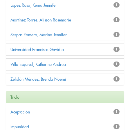
López Rosa, Kenia Jennifer
1
Martínez Torres, Alisson Rosemarie
1
Serpas Romero, Marina Jennifer
1
Universidad Francisco Gavidia
1
Villa Esquivel, Katherine Andrea
1
Zelidón Méndez, Brenda Noemí
1
Título
Aceptación
1
Impunidad
1