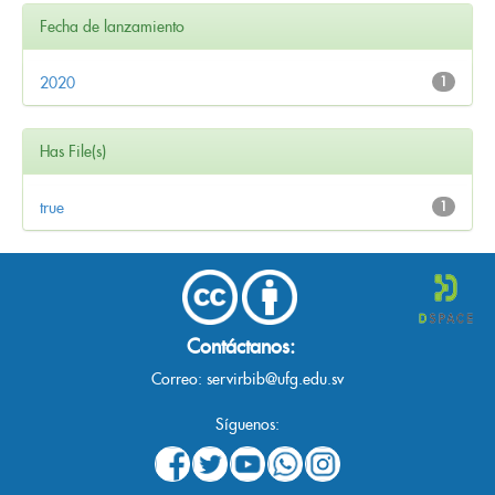
Fecha de lanzamiento
2020
1
Has File(s)
true
1
Contáctanos:
Correo:
servirbib@ufg.edu.sv
Síguenos: