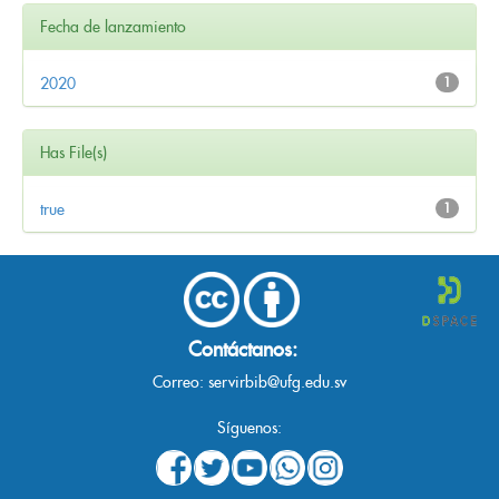
Fecha de lanzamiento
2020
1
Has File(s)
true
1
Contáctanos:
Correo:
servirbib@ufg.edu.sv
Síguenos: