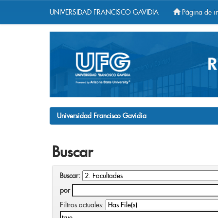
UNIVERSIDAD FRANCISCO GAVIDIA
Página de in
Skip
navigation
Universidad Francisco Gavidia
Buscar
Buscar:
por
Filtros actuales: