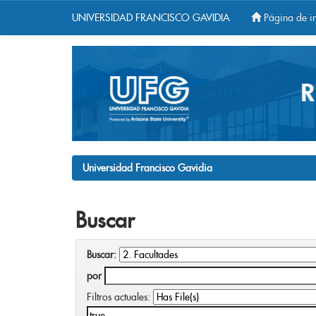
UNIVERSIDAD FRANCISCO GAVIDIA
Página de in
Skip
navigation
Universidad Francisco Gavidia
Buscar
Buscar:
por
Filtros actuales: