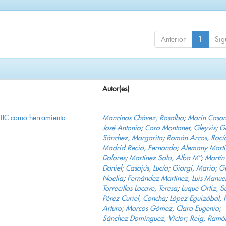
Anterior
1
Sig
Autor(es)
s TIC como herramienta
Mancinas Chávez, Rosalba
;
Marín Casan
José Antonio
;
Coro Montanet, Gleyvis
;
G
Sánchez, Margarita
;
Román Arcos, Rocí
Madrid Recio, Fernando
;
Alemany Martí
Dolores
;
Martínez Sala, Alba Mª
;
Martín
Daniel
;
Casajús, Lucía
;
Giorgi, Mario
;
Gi
Noelia
;
Fernández Martínez, Luis Manue
Torrecillas Lacave, Teresa
;
Luque Ortiz, S
Pérez Curiel, Concha
;
López Eguizábal, F
Arturo
;
Marcos Gómez, Clara Eugenia
;
Sánchez Domínguez, Víctor
;
Reig, Ramó