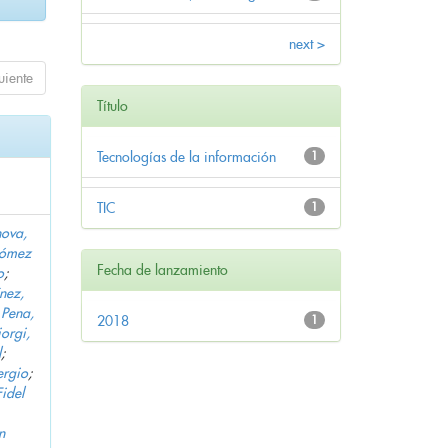
next >
uiente
Título
Tecnologías de la información
1
TIC
1
ova,
ómez
Fecha de lanzamiento
o
;
nez,
 Pena,
2018
1
orgi,
l
;
ergio
;
idel
n