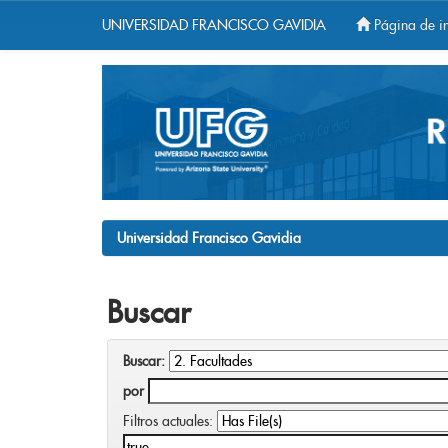
UNIVERSIDAD FRANCISCO GAVIDIA
Página de in
Skip
navigation
Universidad Francisco Gavidia
Buscar
Buscar:
por
Filtros actuales: