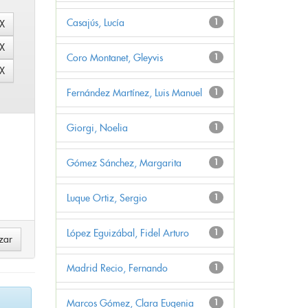
Casajús, Lucía
1
Coro Montanet, Gleyvis
1
Fernández Martínez, Luis Manuel
1
Giorgi, Noelia
1
Gómez Sánchez, Margarita
1
Luque Ortiz, Sergio
1
López Eguizábal, Fidel Arturo
1
Madrid Recio, Fernando
1
Marcos Gómez, Clara Eugenia
1