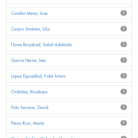
Candón Mena, Jose
1
Carpio Jiménez, Lilia
1
Flores Borjabad, Salud Adelaida
1
García Herrer, Inés
1
López Eguizábal, Fidel Arturo
1
Ordóñez, Kruzkaya
1
Polo Serrano, David
1
Pérez Ruiz, Marta
1