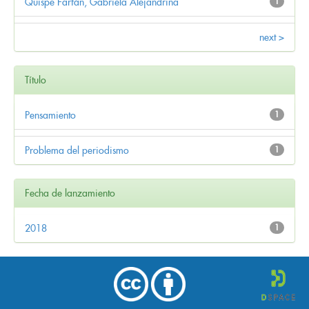
Quispe Farfán, Gabriela Alejandrina
1
next >
Título
Pensamiento
1
Problema del periodismo
1
Fecha de lanzamiento
2018
1