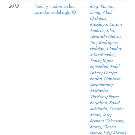
2018
Poder y medios en las
Reig, Ramón
;
sociedades del siglo XXI
Suing, Abel
;
Ordóñez,
Kruzkaya
;
Carpio
Jiménez, Lilia
;
Alvarado Chávez,
Troi
;
Rodríguez
Hidalgo, Claudia
;
Silva Méndez,
Judith
;
López
Eguizábal, Fidel
Arturo
;
Quispe
Farfán, Gabriela
Alejandrina
;
Stavinoha,
Vlastislav
;
Flores
Borjabad, Salud
Adelaida
;
Candón
Mena, Jose
;
Romero Calmache,
María
;
García
Herrer, Inés
;
Álvarez