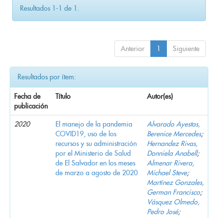
Resultados 1-1 de 1.
Anterior
1
Siguiente
Resultados por ítem:
Fecha de
Título
Autor(es)
publicación
2020
El manejo de la pandemia
Alvarado Ayestas,
COVID19, uso de los
Berenice Mercedes
;
recursos y su administración
Hernandez Rivas,
por el Ministerio de Salud
Donniela Anabell
;
de El Salvador en los meses
Almenar Rivera,
de marzo a agosto de 2020
Michael Steve
;
Martínez Gonzales,
German Francisco
;
Vásquez Olmedo,
Pedro José
;