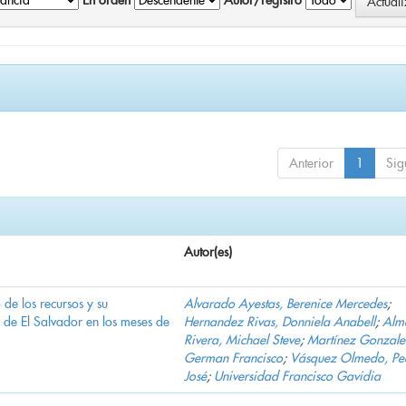
En orden
Autor/registro
Anterior
1
Sig
Autor(es)
e los recursos y su
Alvarado Ayestas, Berenice Mercedes
;
d de El Salvador en los meses de
Hernandez Rivas, Donniela Anabell
;
Alm
Rivera, Michael Steve
;
Martínez Gonzale
German Francisco
;
Vásquez Olmedo, Pe
José
;
Universidad Francisco Gavidia