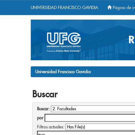
UNIVERSIDAD FRANCISCO GAVIDIA
Página de in
Skip
navigation
Universidad Francisco Gavidia
Buscar
Buscar:
por
Filtros actuales: