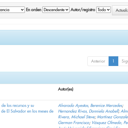
En orden
Autor/registro
Anterior
1
Sig
Autor(es)
e los recursos y su
Alvarado Ayestas, Berenice Mercedes
;
d de El Salvador en los meses de
Hernandez Rivas, Donniela Anabell
;
Alm
Rivera, Michael Steve
;
Martínez Gonzale
German Francisco
;
Vásquez Olmedo, Pe