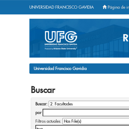
UNIVERSIDAD FRANCISCO GAVIDIA
Página de in
Skip
navigation
Universidad Francisco Gavidia
Buscar
Buscar:
por
Filtros actuales: