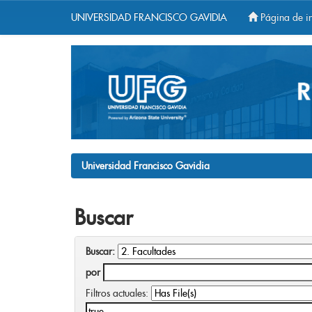
UNIVERSIDAD FRANCISCO GAVIDIA
Página de in
Skip
navigation
Universidad Francisco Gavidia
Buscar
Buscar:
por
Filtros actuales: