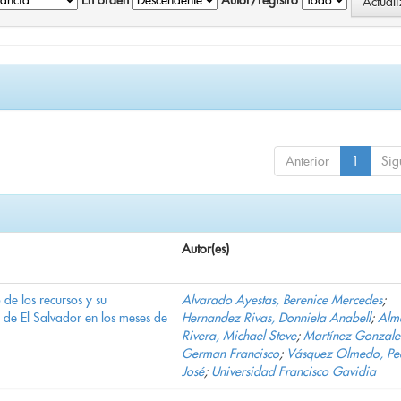
En orden
Autor/registro
Anterior
1
Sig
Autor(es)
e los recursos y su
Alvarado Ayestas, Berenice Mercedes
;
d de El Salvador en los meses de
Hernandez Rivas, Donniela Anabell
;
Alm
Rivera, Michael Steve
;
Martínez Gonzale
German Francisco
;
Vásquez Olmedo, Pe
José
;
Universidad Francisco Gavidia