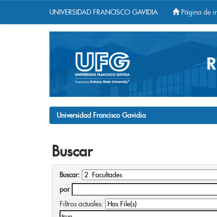
UNIVERSIDAD FRANCISCO GAVIDIA
Página de in
Skip
navigation
Universidad Francisco Gavidia
Buscar
Buscar:
por
Filtros actuales: