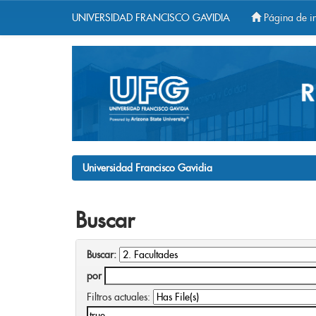
UNIVERSIDAD FRANCISCO GAVIDIA
Página de in
Skip
navigation
Universidad Francisco Gavidia
Buscar
Buscar:
por
Filtros actuales: