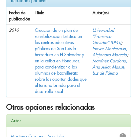
Resultados por ítem:
Fecha de
Título
Autor(es)
publicación
2010
Creación de un plan de
Universidad
sensibilización turística en
"Francisco
los centros educativos
Gavidia" (UFG)
;
públicos de San Luis la
Navas Monterrosa,
herradura en El Salvador y
Alejandra Marcela
;
en la ceiba en Honduras,
Martínez Cardona,
para concientizar a los
Ana Julia
;
Matute,
alumnos de bachillerato
Luz de Fátima
sobre las oportunidades que
el turismo brinda para el
desarrollo local
Otras opciones relacionadas
Autor
Martínez Cardona, Ana Julia
1