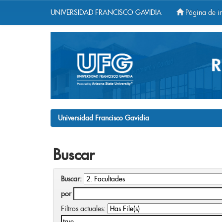
UNIVERSIDAD FRANCISCO GAVIDIA
Página de in
Skip
navigation
Universidad Francisco Gavidia
Buscar
Buscar:
por
Filtros actuales: