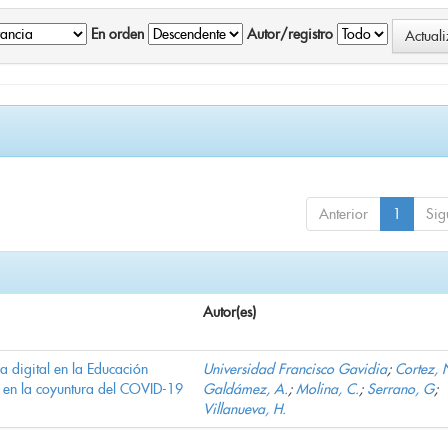
En orden
Autor/registro
Anterior
1
Sig
Autor(es)
ha digital en la Educación
Universidad Francisco Gavidia
;
Cortez, 
 en la coyuntura del COVID-19
Galdámez, A.
;
Molina, C.
;
Serrano, G
;
Villanueva, H.