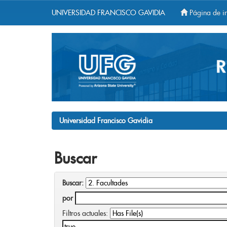
UNIVERSIDAD FRANCISCO GAVIDIA
Página de in
Skip
navigation
Universidad Francisco Gavidia
Buscar
Buscar:
por
Filtros actuales: