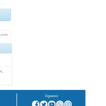
uiente
N.
;
Síguenos: