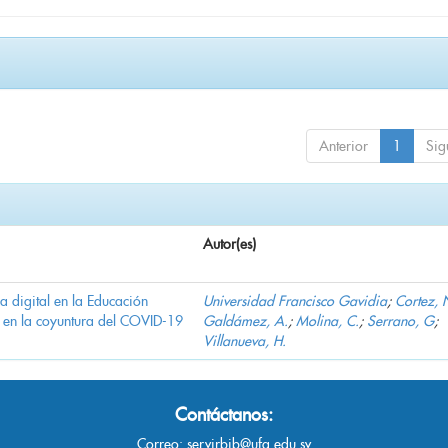
Anterior
1
Sig
Autor(es)
ha digital en la Educación
Universidad Francisco Gavidia
;
Cortez, 
 en la coyuntura del COVID-19
Galdámez, A.
;
Molina, C.
;
Serrano, G
;
Villanueva, H.
Contáctanos:
Correo:
servirbib@ufg.edu.sv