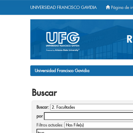
UNIVERSIDAD FRANCISCO GAVIDIA
Página de in
Skip
navigation
Universidad Francisco Gavidia
Buscar
Buscar:
por
Filtros actuales: