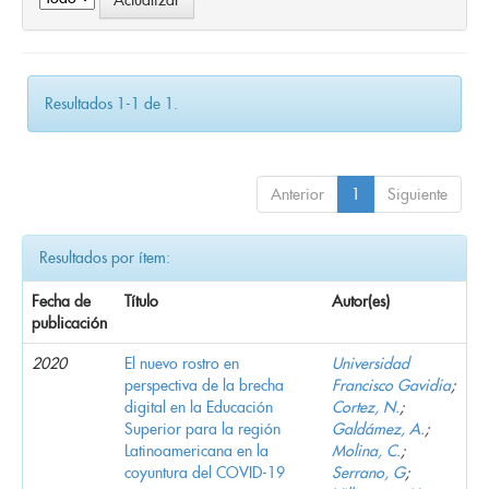
Resultados 1-1 de 1.
Anterior
1
Siguiente
Resultados por ítem:
Fecha de
Título
Autor(es)
publicación
2020
El nuevo rostro en
Universidad
perspectiva de la brecha
Francisco Gavidia
;
digital en la Educación
Cortez, N.
;
Superior para la región
Galdámez, A.
;
Latinoamericana en la
Molina, C.
;
coyuntura del COVID-19
Serrano, G
;