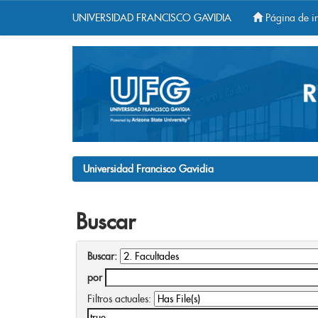
UNIVERSIDAD FRANCISCO GAVIDIA
Página de in
Skip
navigation
Universidad Francisco Gavidia
Buscar
Buscar:
por
Filtros actuales: