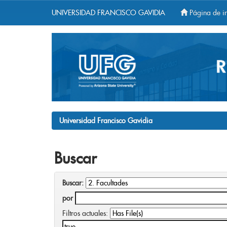
UNIVERSIDAD FRANCISCO GAVIDIA
Página de in
Skip
navigation
Universidad Francisco Gavidia
Buscar
Buscar:
por
Filtros actuales: