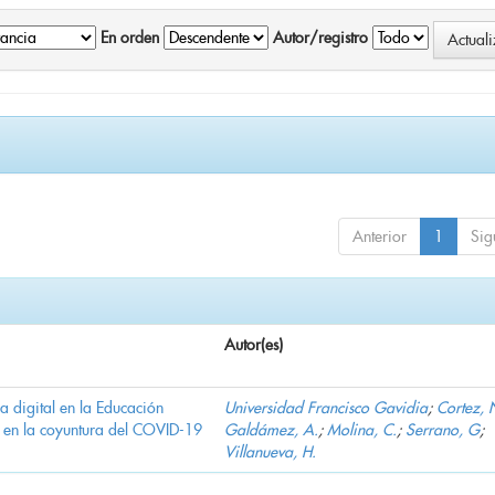
En orden
Autor/registro
Anterior
1
Sig
Autor(es)
ha digital en la Educación
Universidad Francisco Gavidia
;
Cortez, 
 en la coyuntura del COVID-19
Galdámez, A.
;
Molina, C.
;
Serrano, G
;
Villanueva, H.