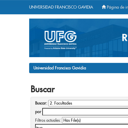
UNIVERSIDAD FRANCISCO GAVIDIA
Página de in
Skip
navigation
Universidad Francisco Gavidia
Buscar
Buscar:
por
Filtros actuales: