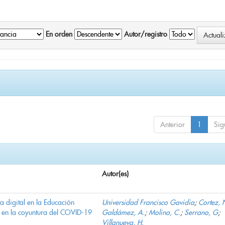
En orden
Autor/registro
Anterior
1
Sig
Autor(es)
ha digital en la Educación
Universidad Francisco Gavidia
;
Cortez, 
 en la coyuntura del COVID-19
Galdámez, A.
;
Molina, C.
;
Serrano, G
;
Villanueva, H.