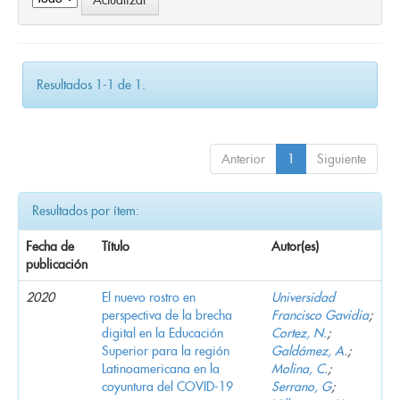
Resultados 1-1 de 1.
Anterior
1
Siguiente
Resultados por ítem:
Fecha de
Título
Autor(es)
publicación
2020
El nuevo rostro en
Universidad
perspectiva de la brecha
Francisco Gavidia
;
digital en la Educación
Cortez, N.
;
Superior para la región
Galdámez, A.
;
Latinoamericana en la
Molina, C.
;
coyuntura del COVID-19
Serrano, G
;