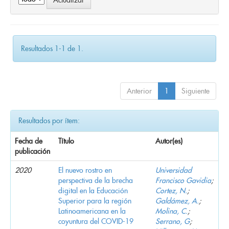
Resultados 1-1 de 1.
Anterior
1
Siguiente
Resultados por ítem:
Fecha de
Título
Autor(es)
publicación
2020
El nuevo rostro en
Universidad
perspectiva de la brecha
Francisco Gavidia
;
digital en la Educación
Cortez, N.
;
Superior para la región
Galdámez, A.
;
Latinoamericana en la
Molina, C.
;
coyuntura del COVID-19
Serrano, G
;