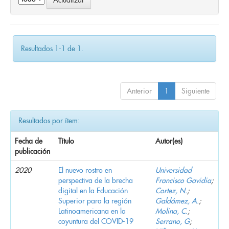
Resultados 1-1 de 1.
Anterior
1
Siguiente
Resultados por ítem:
Fecha de
Título
Autor(es)
publicación
2020
El nuevo rostro en
Universidad
perspectiva de la brecha
Francisco Gavidia
;
digital en la Educación
Cortez, N.
;
Superior para la región
Galdámez, A.
;
Latinoamericana en la
Molina, C.
;
coyuntura del COVID-19
Serrano, G
;