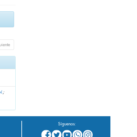
uiente
N.
;
Síguenos: