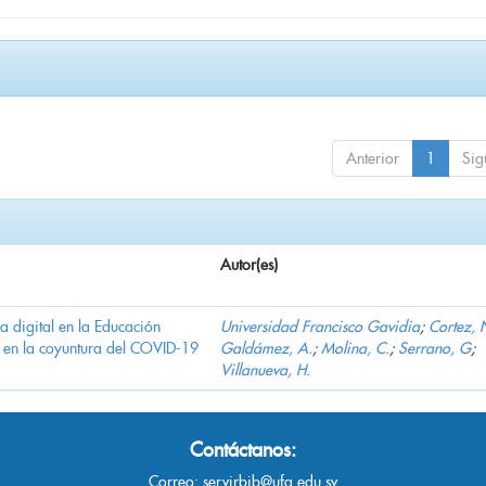
Anterior
1
Sig
Autor(es)
ha digital en la Educación
Universidad Francisco Gavidia
;
Cortez, 
 en la coyuntura del COVID-19
Galdámez, A.
;
Molina, C.
;
Serrano, G
;
Villanueva, H.
Contáctanos:
Correo:
servirbib@ufg.edu.sv