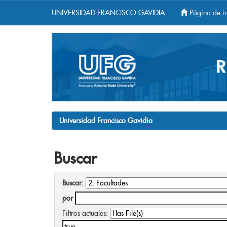
UNIVERSIDAD FRANCISCO GAVIDIA
Página de in
Skip
navigation
Universidad Francisco Gavidia
Buscar
Buscar:
por
Filtros actuales: