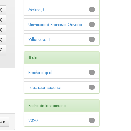
Molina, C.
1
Universidad Francisco Gavidia
1
Villanueva, H.
1
Título
Brecha digital
1
Educación superior
1
Fecha de lanzamiento
2020
1