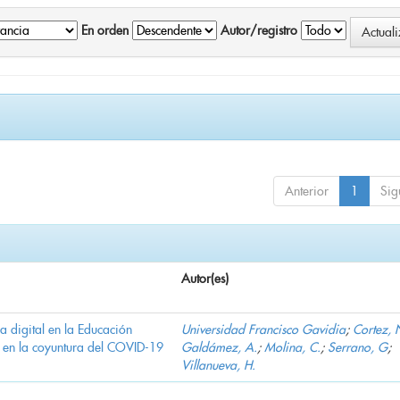
En orden
Autor/registro
Anterior
1
Sig
Autor(es)
ha digital en la Educación
Universidad Francisco Gavidia
;
Cortez, 
 en la coyuntura del COVID-19
Galdámez, A.
;
Molina, C.
;
Serrano, G
;
Villanueva, H.