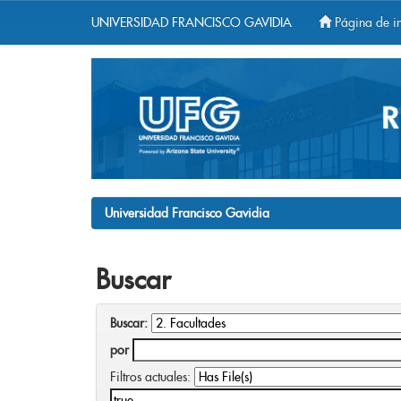
UNIVERSIDAD FRANCISCO GAVIDIA
Página de in
Skip
navigation
Universidad Francisco Gavidia
Buscar
Buscar:
por
Filtros actuales: