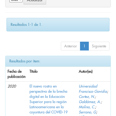
Resultados 1-1 de 1.
Anterior
1
Siguiente
Resultados por ítem:
Fecha de
Título
Autor(es)
publicación
2020
El nuevo rostro en
Universidad
perspectiva de la brecha
Francisco Gavidia
;
digital en la Educación
Cortez, N.
;
Superior para la región
Galdámez, A.
;
Latinoamericana en la
Molina, C.
;
coyuntura del COVID-19
Serrano, G
;