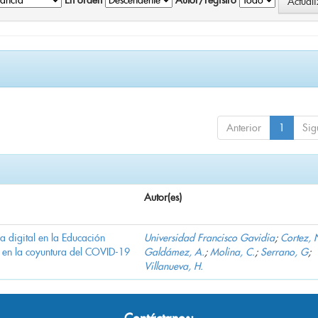
En orden
Autor/registro
Anterior
1
Sig
Autor(es)
ha digital en la Educación
Universidad Francisco Gavidia
;
Cortez, 
 en la coyuntura del COVID-19
Galdámez, A.
;
Molina, C.
;
Serrano, G
;
Villanueva, H.