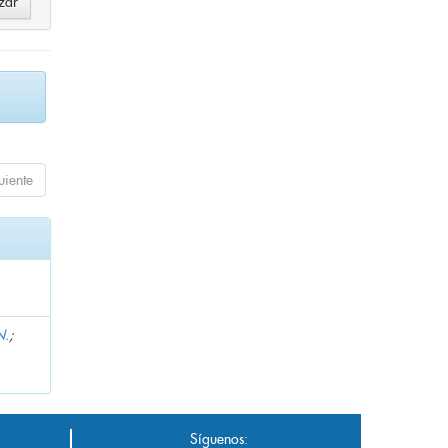
uiente
N.
;
Síguenos: