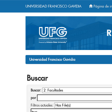
UNIVERSIDAD FRANCISCO GAVIDIA
Página de in
Skip
navigation
Universidad Francisco Gavidia
Buscar
Buscar:
por
Filtros actuales: