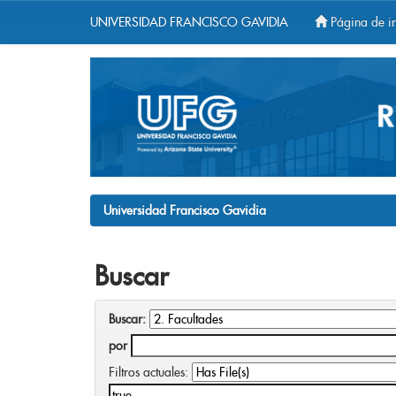
UNIVERSIDAD FRANCISCO GAVIDIA
Página de in
Skip
navigation
Universidad Francisco Gavidia
Buscar
Buscar:
por
Filtros actuales: