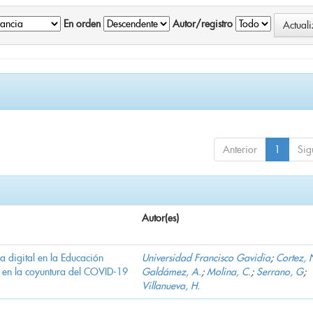
En orden
Autor/registro
Anterior
1
Sig
Autor(es)
ha digital en la Educación
Universidad Francisco Gavidia
;
Cortez, 
 en la coyuntura del COVID-19
Galdámez, A.
;
Molina, C.
;
Serrano, G
;
Villanueva, H.