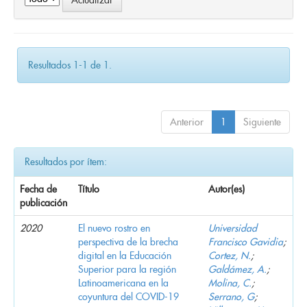
Resultados 1-1 de 1.
Anterior
1
Siguiente
Resultados por ítem:
Fecha de
Título
Autor(es)
publicación
2020
El nuevo rostro en
Universidad
perspectiva de la brecha
Francisco Gavidia
;
digital en la Educación
Cortez, N.
;
Superior para la región
Galdámez, A.
;
Latinoamericana en la
Molina, C.
;
coyuntura del COVID-19
Serrano, G
;