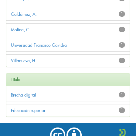
Galdámez, A.
1
Molina, C.
1
Universidad Francisco Gavidia
1
Villanueva, H.
1
Título
Brecha digital
1
Educación superior
1