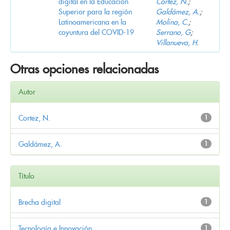
digital en la Educación
Cortez, N.
;
Superior para la región
Galdámez, A.
;
Latinoamericana en la
Molina, C.
;
coyuntura del COVID-19
Serrano, G
;
Villanueva, H.
Otras opciones relacionadas
Autor
Cortez, N.
1
Galdámez, A.
1
Título
Brecha digital
1
Tecnología e Innovación
1