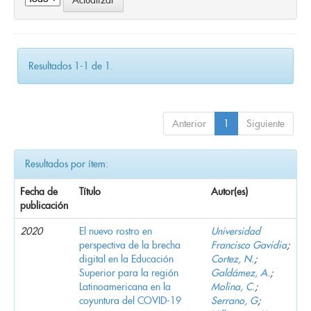
Resultados 1-1 de 1.
Anterior
1
Siguiente
Resultados por ítem:
Fecha de
Título
Autor(es)
publicación
2020
El nuevo rostro en
Universidad
perspectiva de la brecha
Francisco Gavidia
;
digital en la Educación
Cortez, N.
;
Superior para la región
Galdámez, A.
;
Latinoamericana en la
Molina, C.
;
coyuntura del COVID-19
Serrano, G
;