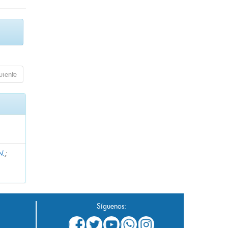
uiente
N.
;
Síguenos: