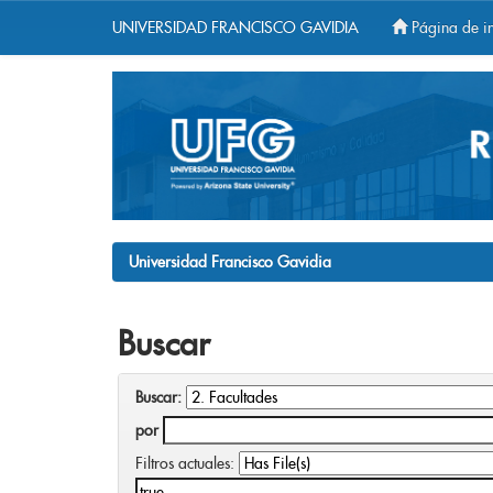
UNIVERSIDAD FRANCISCO GAVIDIA
Página de in
Skip
navigation
Universidad Francisco Gavidia
Buscar
Buscar:
por
Filtros actuales: