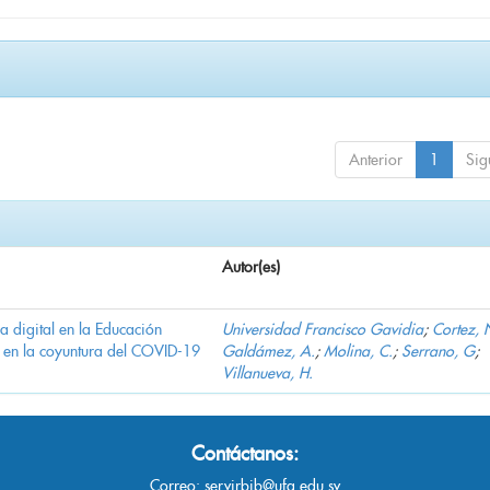
Anterior
1
Sig
Autor(es)
ha digital en la Educación
Universidad Francisco Gavidia
;
Cortez, 
 en la coyuntura del COVID-19
Galdámez, A.
;
Molina, C.
;
Serrano, G
;
Villanueva, H.
Contáctanos:
Correo:
servirbib@ufg.edu.sv