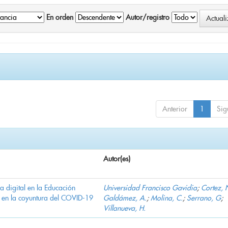
En orden
Autor/registro
Anterior
1
Sig
Autor(es)
ha digital en la Educación
Universidad Francisco Gavidia
;
Cortez, 
 en la coyuntura del COVID-19
Galdámez, A.
;
Molina, C.
;
Serrano, G
;
Villanueva, H.