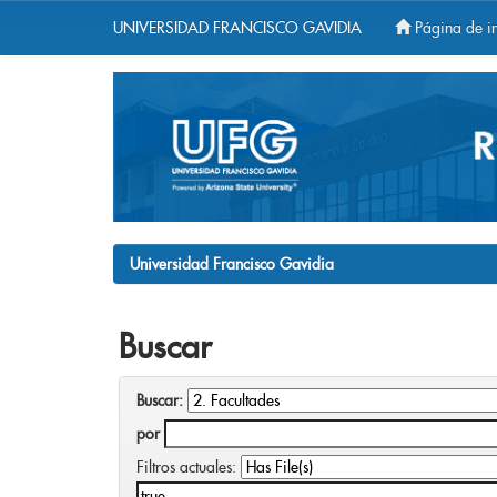
UNIVERSIDAD FRANCISCO GAVIDIA
Página de in
Skip
navigation
Universidad Francisco Gavidia
Buscar
Buscar:
por
Filtros actuales: