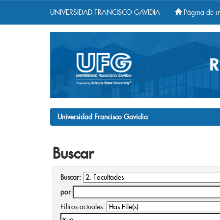
UNIVERSIDAD FRANCISCO GAVIDIA
Página de in
Skip
navigation
Universidad Francisco Gavidia
Buscar
Buscar:
por
Filtros actuales: