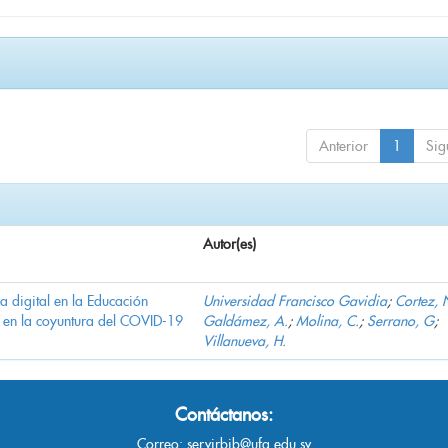
Anterior
1
Sig
Autor(es)
ha digital en la Educación
Universidad Francisco Gavidia
;
Cortez, 
 en la coyuntura del COVID-19
Galdámez, A.
;
Molina, C.
;
Serrano, G
;
Villanueva, H.
Contáctanos:
Correo:
servirbib@ufg.edu.sv