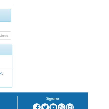
uiente
N.
;
Síguenos: