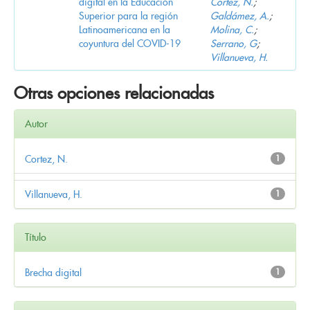
digital en la Educación
Cortez, N.
;
Superior para la región
Galdámez, A.
;
Latinoamericana en la
Molina, C.
;
coyuntura del COVID-19
Serrano, G
;
Villanueva, H.
Otras opciones relacionadas
Autor
Cortez, N.
1
Villanueva, H.
1
Título
Brecha digital
1