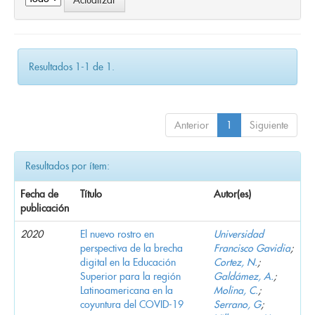
Resultados 1-1 de 1.
Anterior
1
Siguiente
Resultados por ítem:
Fecha de
Título
Autor(es)
publicación
2020
El nuevo rostro en
Universidad
perspectiva de la brecha
Francisco Gavidia
;
digital en la Educación
Cortez, N.
;
Superior para la región
Galdámez, A.
;
Latinoamericana en la
Molina, C.
;
coyuntura del COVID-19
Serrano, G
;