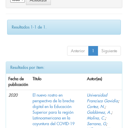
Resultados 1-1 de 1.
Anterior
1
Siguiente
Resultados por ítem:
Fecha de
Título
Autor(es)
publicación
2020
El nuevo rostro en
Universidad
perspectiva de la brecha
Francisco Gavidia
;
digital en la Educación
Cortez, N.
;
Superior para la región
Galdámez, A.
;
Latinoamericana en la
Molina, C.
;
coyuntura del COVID-19
Serrano, G
;