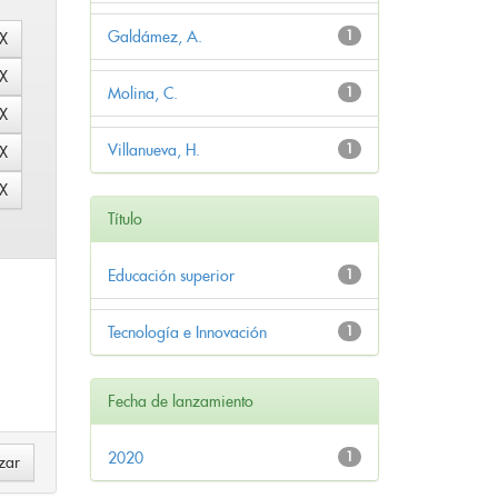
Galdámez, A.
1
Molina, C.
1
Villanueva, H.
1
Título
Educación superior
1
Tecnología e Innovación
1
Fecha de lanzamiento
2020
1