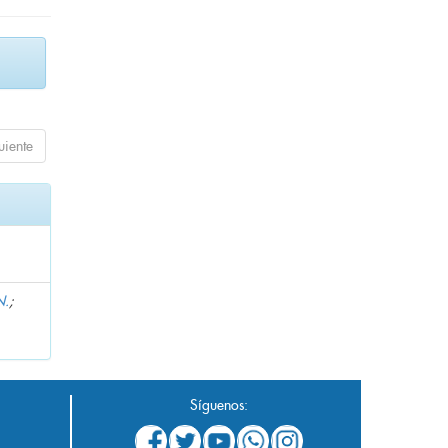
uiente
N.
;
Síguenos: