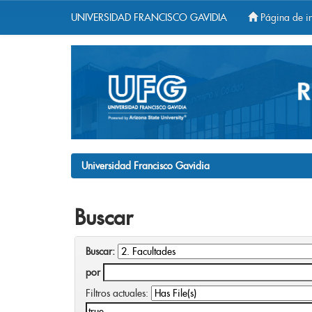
UNIVERSIDAD FRANCISCO GAVIDIA
Página de in
Skip
navigation
Universidad Francisco Gavidia
Buscar
Buscar:
por
Filtros actuales: