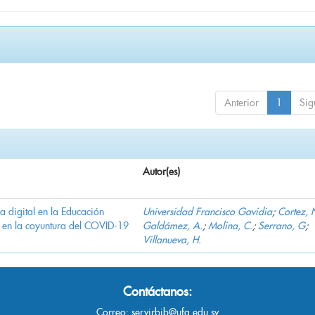
Anterior
1
Sig
Autor(es)
ha digital en la Educación
Universidad Francisco Gavidia
;
Cortez, 
 en la coyuntura del COVID-19
Galdámez, A.
;
Molina, C.
;
Serrano, G
;
Villanueva, H.
Contáctanos:
Correo:
servirbib@ufg.edu.sv