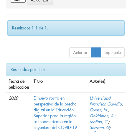
Resultados 1-1 de 1.
Anterior
1
Siguiente
Resultados por ítem:
Fecha de
Título
Autor(es)
publicación
2020
El nuevo rostro en
Universidad
perspectiva de la brecha
Francisco Gavidia
;
digital en la Educación
Cortez, N.
;
Superior para la región
Galdámez, A.
;
Latinoamericana en la
Molina, C.
;
coyuntura del COVID-19
Serrano, G
;