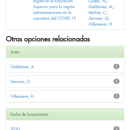
digital en la Educación
Cortez, N.
;
Superior para la región
Galdámez, A.
;
Latinoamericana en la
Molina, C.
;
coyuntura del COVID-19
Serrano, G
;
Villanueva, H.
Otras opciones relacionadas
Autor
Galdámez, A.
1
Serrano, G
1
Villanueva, H.
1
Fecha de lanzamiento
2020
1