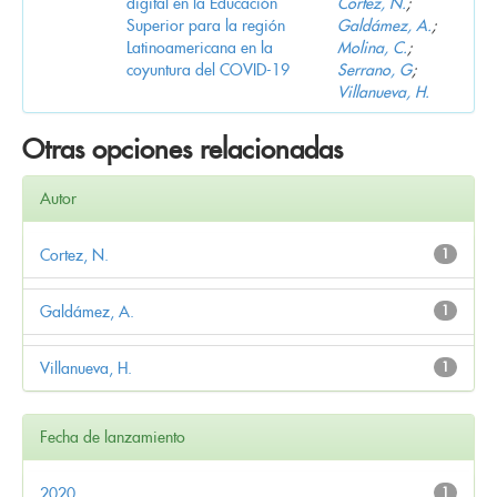
digital en la Educación
Cortez, N.
;
Superior para la región
Galdámez, A.
;
Latinoamericana en la
Molina, C.
;
coyuntura del COVID-19
Serrano, G
;
Villanueva, H.
Otras opciones relacionadas
Autor
Cortez, N.
1
Galdámez, A.
1
Villanueva, H.
1
Fecha de lanzamiento
2020
1