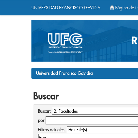
UNIVERSIDAD FRANCISCO GAVIDIA
Página de in
Skip
navigation
Universidad Francisco Gavidia
Buscar
Buscar:
por
Filtros actuales: