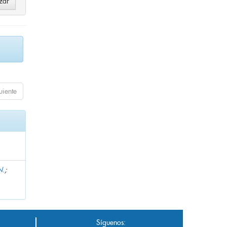
uiente
N.
;
Síguenos: