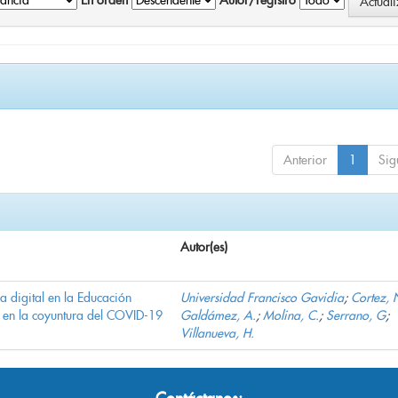
En orden
Autor/registro
Anterior
1
Sig
Autor(es)
ha digital en la Educación
Universidad Francisco Gavidia
;
Cortez, 
 en la coyuntura del COVID-19
Galdámez, A.
;
Molina, C.
;
Serrano, G
;
Villanueva, H.