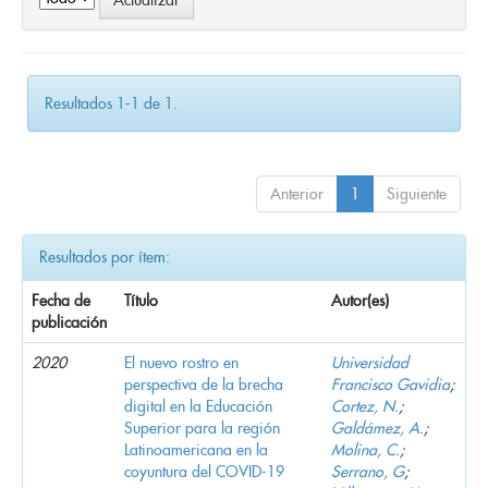
Resultados 1-1 de 1.
Anterior
1
Siguiente
Resultados por ítem:
Fecha de
Título
Autor(es)
publicación
2020
El nuevo rostro en
Universidad
perspectiva de la brecha
Francisco Gavidia
;
digital en la Educación
Cortez, N.
;
Superior para la región
Galdámez, A.
;
Latinoamericana en la
Molina, C.
;
coyuntura del COVID-19
Serrano, G
;